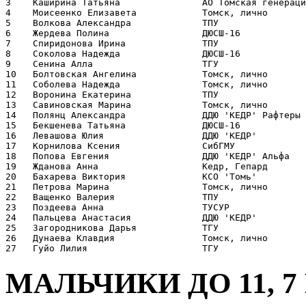
3    Каширина Татьяна               АО Томская генераци
4    Моисеенко Елизавета            Томск, лично       
5    Волкова Александра             ТПУ                
6    Жердева Полина                 ДЮСШ-16            
7    Спиридонова Ирина              ТПУ                
8    Соколова Надежда               ДЮСШ-16            
9    Сенина Алла                    ТГУ                
10   Болтовская Ангелина            Томск, лично       
11   Соболева Надежда               Томск, лично       
12   Воронина Екатерина             ТПУ                
13   Савиновская Марина             Томск, лично       
14   Полянц Александра              ДДЮ 'КЕДР' Рафтеры 
15   Бекшенева Татьяна              ДЮСШ-16            
16   Левашова Юлия                  ДДЮ 'КЕДР'         
17   Корнилова Ксения               CибГМУ             
18   Попова Евгения                 ДДЮ 'КЕДР' Альфа   
19   Жданова Анна                   Кедр, Гепард       
20   Бахарева Виктория              КСО 'Томь'         
21   Петрова Марина                 Томск, лично       
22   Ващенко Валерия                ТПУ                
23   Поздеева Анна                  ТУСУР              
24   Пальцева Анастасия             ДДЮ 'КЕДР'         
25   Загородникова Дарья            ТГУ                
26   Дунаева Клавдия                Томск, лично       
МАЛЬЧИКИ ДО 11, 7 К