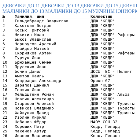
ДЕВОЧКИ ДО 11
ДЕВОЧКИ ДО 13
ДЕВОЧКИ ДО 15
ДЕВУШ
МАЛЬЧИКИ ДО 13
МАЛЬЧИКИ ДО 15
МУЖЧИНЫ
ЮНИОРК
1    Гильдебрандт Владислав         ДДЮ 'КЕДР'         
2    Какоткин Богдан                ДДЮ 'КЕДР'         
3    Косых Григорий                 ДДЮ 'КЕДР'         
4    Никитин Иван                   ДДЮ 'КЕДР' Рафтеры 
5    Быков Владислав                ДДЮ 'КЕДР'         
6    Черноусов Арсений              ДДЮ 'КЕДР'         
7    Шнайдер Матвей                 ДДЮ 'КЕДР'         
8    Скорняков Артем                ДДЮ 'КЕДР' Рафтеры 
9    Турчук Иван                    ДДЮ 'КЕДР'         
10   Брюханцев Семен                ДДЮ 'КЕДР'         
11   Прусских Иван                  ДДЮ 'КЕДР'         
12   Бочий Данил                    ДЮСШ ТВС - Пеленг  
13   Аметов Наиль                   ДДЮ 'КЕДР'         
14   Кондрацов Александр            Орион 67           
15   Шарапов Даниил                 ДДЮ 'КЕДР'         
16   Тензик Иван                    ДДЮ 'КЕДР'         
17   Фельдштейн Роман               ДДЮ 'КЕДР' Альфа   
18   Шпагин Александр               ДДЮ 'КЕДР'         
19   Стариков Алексей               ДДЮ 'КЕДР' Туристы 
20   Новиков Владимир               ДДЮ 'КЕДР' Туристы 
21   Файзулин Давид                 ДДЮ 'КЕДР' Туристы 
22   Узолин Кирилл                  ДДЮ 'КЕДР'         
23   Шабанов Фёдор                  МАОУ СОШ 32        
24   Хороших Петр                   Кедр, Гепард       
25   Макенов Артур                  Кедр, Гепард       
26   Иванов Владимир                Кедр, Гепард       