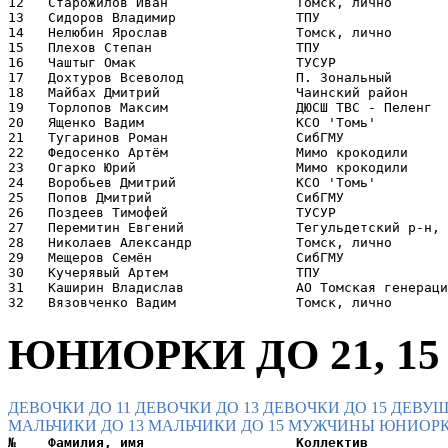
12   Старожилов Иван                Томск, лично       
13   Сидоров Владимир               ТПУ                
14   Нелюбин Ярослав                Томск, лично       
15   Плехов Степан                  ТПУ                
16   Чаштыг Омак                    ТУСУР              
17   Дохтуров Всеволод              П. Зональный       
18   Майбах Дмитрий                 Чаинский район     
19   Торлопов Максим                ДЮСШ ТВС - Пеленг  
20   Ященко Вадим                   КСО 'Томь'         
21   Тугаринов Роман                СибГМУ             
22   Федосенко Артём                Мимо крокодили     
23   Огарко Юрий                    Мимо крокодили     
24   Воробьев Дмитрий               КСО 'Томь'         
25   Попов Дмитрий                  CибГМУ             
26   Поздеев Тимофей                ТУСУР              
27   Перемитин Евгений              Тегульдетский р-н, 
28   Николаев Александр             Томск, лично       
29   Мещеров Семён                  CибГМУ             
30   Кучерявый Артем                ТПУ                
31   Каширин Владислав              АО Томская генераци
ЮНИОРКИ ДО 21, 15 
ДЕВОЧКИ ДО 11
ДЕВОЧКИ ДО 13
ДЕВОЧКИ ДО 15
ДЕВУШ
МАЛЬЧИКИ ДО 13
МАЛЬЧИКИ ДО 15
МУЖЧИНЫ
ЮНИОРК