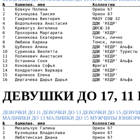
1    Бовкун Полина                  Орион 67           
2    Кузнецова Таисия               Орион 67           
3    Гаврилова Виктория             МАОУ СОШ 32        
4    Водопьянова Анастасия          ДДЮ 'КЕДР'         
5    Кривогуз Ангелина              ДЮСШ-16            
6    Прохорова Маргарита            ДДЮ 'КЕДР'         
7    Санникова Екатерина            Томск, лично       
8    Любина Карина                  Томск, лично       
9    Цубенко Алина                  ДДЮ 'КЕДР' Альфа   
10   Сурикова Виолетта              ДДЮ 'КЕДР' Туристы 
11   Поликевич Анастасия            ДДЮ 'КЕДР'         
12   Останина Соня                  ДДЮ 'КЕДР' Альфа   
13   Коновалова Софья               Фрегат             
14   Кондратович Варвара            ДДЮ 'КЕДР'         
15   Карпенок Елена                 ДДЮ 'КЕДР'         
ДЕВУШКИ ДО 17, 11 
ДЕВОЧКИ ДО 11
ДЕВОЧКИ ДО 13
ДЕВОЧКИ ДО 15
ДЕВУШ
МАЛЬЧИКИ ДО 13
МАЛЬЧИКИ ДО 15
МУЖЧИНЫ
ЮНИОРК
1    Михальчук Галина               Орион 67           
2    Кузнецова Владислава           Орион 67           
3    Любятинская Диана              Орион 67           