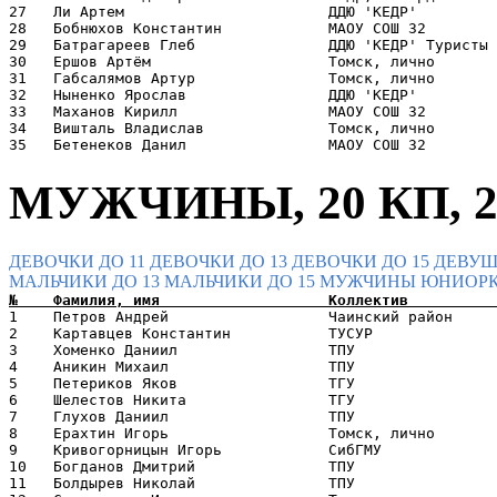
27   Ли Артем                       ДДЮ 'КЕДР'         
28   Бобнюхов Константин            МАОУ СОШ 32        
29   Батрагареев Глеб               ДДЮ 'КЕДР' Туристы 
30   Ершов Артём                    Томск, лично       
31   Габсалямов Артур               Томск, лично       
32   Ныненко Ярослав                ДДЮ 'КЕДР'         
33   Маханов Кирилл                 МАОУ СОШ 32        
34   Вишталь Владислав              Томск, лично       
МУЖЧИНЫ, 20 КП, 2
ДЕВОЧКИ ДО 11
ДЕВОЧКИ ДО 13
ДЕВОЧКИ ДО 15
ДЕВУШ
МАЛЬЧИКИ ДО 13
МАЛЬЧИКИ ДО 15
МУЖЧИНЫ
ЮНИОРК
1    Петров Андрей                  Чаинский район     
2    Картавцев Константин           ТУСУР              
3    Хоменко Даниил                 ТПУ                
4    Аникин Михаил                  ТПУ                
5    Петериков Яков                 ТГУ                
6    Шелестов Никита                ТГУ                
7    Глухов Даниил                  ТПУ                
8    Ерахтин Игорь                  Томск, лично       
9    Кривогорницын Игорь            CибГМУ             
10   Богданов Дмитрий               ТПУ                
11   Болдырев Николай               ТПУ                