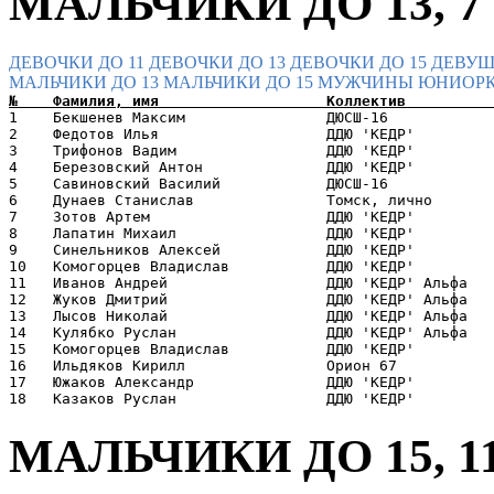
МАЛЬЧИКИ ДО 13, 7 К
ДЕВОЧКИ ДО 11
ДЕВОЧКИ ДО 13
ДЕВОЧКИ ДО 15
ДЕВУШ
МАЛЬЧИКИ ДО 13
МАЛЬЧИКИ ДО 15
МУЖЧИНЫ
ЮНИОРК
1    Бекшенев Максим                ДЮСШ-16            
2    Федотов Илья                   ДДЮ 'КЕДР'         
3    Трифонов Вадим                 ДДЮ 'КЕДР'         
4    Березовский Антон              ДДЮ 'КЕДР'         
5    Савиновский Василий            ДЮСШ-16            
6    Дунаев Станислав               Томск, лично       
7    Зотов Артем                    ДДЮ 'КЕДР'         
8    Лапатин Михаил                 ДДЮ 'КЕДР'         
9    Синельников Алексей            ДДЮ 'КЕДР'         
10   Комогорцев Владислав           ДДЮ 'КЕДР'         
11   Иванов Андрей                  ДДЮ 'КЕДР' Альфа   
12   Жуков Дмитрий                  ДДЮ 'КЕДР' Альфа   
13   Лысов Николай                  ДДЮ 'КЕДР' Альфа   
14   Кулябко Руслан                 ДДЮ 'КЕДР' Альфа   
15   Комогорцев Владислав           ДДЮ 'КЕДР'         
16   Ильдяков Кирилл                Орион 67           
17   Южаков Александр               ДДЮ 'КЕДР'         
МАЛЬЧИКИ ДО 15, 11