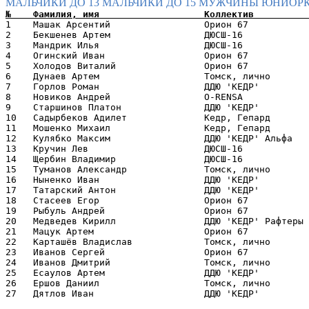
МАЛЬЧИКИ ДО 13
МАЛЬЧИКИ ДО 15
МУЖЧИНЫ
ЮНИОРК
1    Машак Арсентий                 Орион 67           
2    Бекшенев Артем                 ДЮСШ-16            
3    Мандрик Илья                   ДЮСШ-16            
4    Огинский Иван                  Орион 67           
5    Холодов Виталий                Орион 67           
6    Дунаев Артем                   Томск, лично       
7    Горлов Роман                   ДДЮ 'КЕДР'         
8    Новиков Андрей                 O-RENSA            
9    Старшинов Платон               ДДЮ 'КЕДР'         
10   Садырбеков Адилет              Кедр, Гепард       
11   Мошенко Михаил                 Кедр, Гепард       
12   Кулябко Максим                 ДДЮ 'КЕДР' Альфа   
13   Кручин Лев                     ДЮСШ-16            
14   Щербин Владимир                ДЮСШ-16            
15   Туманов Александр              Томск, лично       
16   Ныненко Иван                   ДДЮ 'КЕДР'         
17   Татарский Антон                ДДЮ 'КЕДР'         
18   Стасеев Егор                   Орион 67           
19   Рыбуль Андрей                  Орион 67           
20   Медведев Кирилл                ДДЮ 'КЕДР' Рафтеры 
21   Мацук Артем                    Орион 67           
22   Карташёв Владислав             Томск, лично       
23   Иванов Сергей                  Орион 67           
24   Иванов Дмитрий                 Томск, лично       
25   Есаулов Артем                  ДДЮ 'КЕДР'         
26   Ершов Даниил                   Томск, лично       