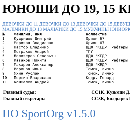
ЮНОШИ ДО 19, 15 КП
ДЕВОЧКИ ДО 11
ДЕВОЧКИ ДО 13
ДЕВОЧКИ ДО 15
ДЕВУШ
МАЛЬЧИКИ ДО 13
МАЛЬЧИКИ ДО 15
МУЖЧИНЫ
ЮНИОРК
1    Кудряшов Дмитрий               Орион 67           
2    Морозов Владислав              Орион 67           
3    Пастор Владимир                ДДЮ 'КЕДР' Рафтеры 
4    Петраков Андрей                ТПУ                
5    Белозеров Северьян             ДДЮ 'КЕДР'         
6    Казаков Никита                 ДДЮ 'КЕДР' Рафтеры 
7    Макаров Александр              ДДЮ 'КЕДР'         
8    Воронов Илья                   Томск, лично       
9    Яхин Руслан                    Томск, лично       
10   Першин Владислав               Кедр, Гепард       
Главный судья:
СС1К, Кузьмин Д
Главный секретарь:
СС3К, Болдырев 
ПО SportOrg v1.5.0