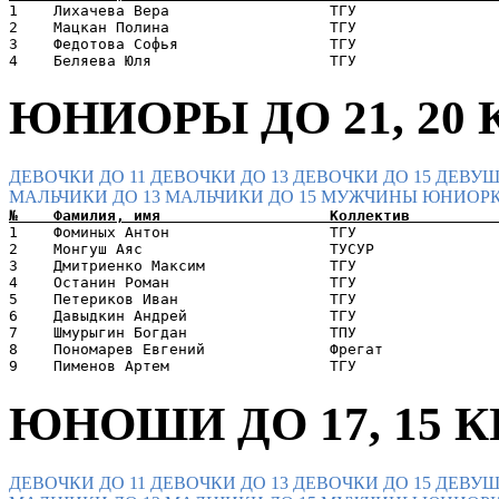
1    Лихачева Вера                  ТГУ                
2    Мацкан Полина                  ТГУ                
3    Федотова Софья                 ТГУ                
ЮНИОРЫ ДО 21, 20 К
ДЕВОЧКИ ДО 11
ДЕВОЧКИ ДО 13
ДЕВОЧКИ ДО 15
ДЕВУШ
МАЛЬЧИКИ ДО 13
МАЛЬЧИКИ ДО 15
МУЖЧИНЫ
ЮНИОРК
1    Фоминых Антон                  ТГУ                
2    Монгуш Аяс                     ТУСУР              
3    Дмитриенко Максим              ТГУ                
4    Останин Роман                  ТГУ                
5    Петериков Иван                 ТГУ                
6    Давыдкин Андрей                ТГУ                
7    Шмурыгин Богдан                ТПУ                
8    Пономарев Евгений              Фрегат             
ЮНОШИ ДО 17, 15 КП
ДЕВОЧКИ ДО 11
ДЕВОЧКИ ДО 13
ДЕВОЧКИ ДО 15
ДЕВУШ