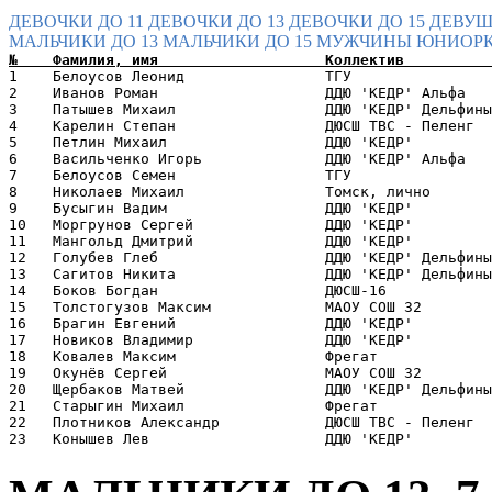
ДЕВОЧКИ ДО 11
ДЕВОЧКИ ДО 13
ДЕВОЧКИ ДО 15
ДЕВУШ
МАЛЬЧИКИ ДО 13
МАЛЬЧИКИ ДО 15
МУЖЧИНЫ
ЮНИОРК
1    Белоусов Леонид                ТГУ                
2    Иванов Роман                   ДДЮ 'КЕДР' Альфа   
3    Патышев Михаил                 ДДЮ 'КЕДР' Дельфины
4    Карелин Степан                 ДЮСШ ТВС - Пеленг  
5    Петлин Михаил                  ДДЮ 'КЕДР'         
6    Васильченко Игорь              ДДЮ 'КЕДР' Альфа   
7    Белоусов Семен                 ТГУ                
8    Николаев Михаил                Томск, лично       
9    Бусыгин Вадим                  ДДЮ 'КЕДР'         
10   Моргрунов Сергей               ДДЮ 'КЕДР'         
11   Мангольд Дмитрий               ДДЮ 'КЕДР'         
12   Голубев Глеб                   ДДЮ 'КЕДР' Дельфины
13   Сагитов Никита                 ДДЮ 'КЕДР' Дельфины
14   Боков Богдан                   ДЮСШ-16            
15   Толстогузов Максим             МАОУ СОШ 32        
16   Брагин Евгений                 ДДЮ 'КЕДР'         
17   Новиков Владимир               ДДЮ 'КЕДР'         
18   Ковалев Максим                 Фрегат             
19   Окунёв Сергей                  МАОУ СОШ 32        
20   Щербаков Матвей                ДДЮ 'КЕДР' Дельфины
21   Старыгин Михаил                Фрегат             
22   Плотников Александр            ДЮСШ ТВС - Пеленг  