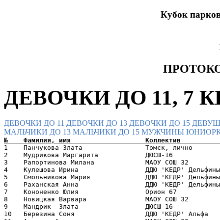
Кубок парков 
ПРОТОКО
ДЕВОЧКИ ДО 11, 7 КП
ДЕВОЧКИ ДО 11
ДЕВОЧКИ ДО 13
ДЕВОЧКИ ДО 15
ДЕВУШ
МАЛЬЧИКИ ДО 13
МАЛЬЧИКИ ДО 15
МУЖЧИНЫ
ЮНИОРК
1    Панчукова Злата                Томск, лично       
2    Мудрикова Маргарита            ДЮСШ-16            
3    Рапортинова Милана             МАОУ СОШ 32        
4    Кулешова Ирина                 ДДЮ 'КЕДР' Дельфины
5    Смольникова Мария              ДДЮ 'КЕДР' Дельфины
6    Раханская Анна                 ДДЮ 'КЕДР' Дельфины
7    Кононенко Юлия                 Орион 67           
8    Новицкая Варвара               МАОУ СОШ 32        
9    Мандрик  Злата                 ДЮСШ-16            
10   Березина Соня                  ДДЮ 'КЕДР' Альфа   