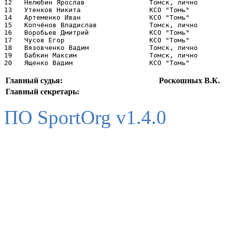
12   Нелюбин Ярослав                Томск, лично       
13   Утенков Никита                 КСО "Томь"         
14   Артеменко Иван                 КСО "Томь"         
15   Копчёнов Владислав             Томск, лично       
16   Воробьев Дмитрий               КСО "Томь"         
17   Чусов Егор                     КСО "Томь"         
18   Вязовченко Вадим               Томск, лично       
19   Бабкин Максим                  Томск, лично       
Главный судья:
Роскошных В.К.
Главный секретарь:
ПО SportOrg v1.4.0