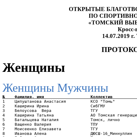
ОТКРЫТЫЕ БЛАГОТВ
ПО СПОРТИВН
«ТОМСКИЙ ВЫБ
Кросс-
14.07.2019 г
ПРОТОКО
Женщины
Женщины
Мужчины
1    Ципуштанова Анастасия          КСО "Томь"         
2    Каширина Ирина                 CибГМУ             
3    Белоусова  Вера                ТГУ                
4    Каширина Татьяна               АО Томская генераци
5    Батальцева Наталия             Томск, лично       
6    Ващенко Валерия                ТПУ                
7    Моисеенко Елизавета            ТГУ                
8    Иванова Алена                  ДЮСШ-16_Миннуллин  