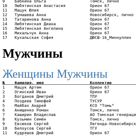
9    Бабкина Ольга                  Томск, лично       
10   Любятинская Анастасия          Орион 67           
11   Мацук Юлия                     Орион 67           
12   Тумашева Анна                  Новосибирск, лично 
13   Татаринова Анна                Орион 67           
14   Любятинская Диана              Орион 67           
15   Любятинская Ангелина           Орион 67           
16   Михальчук Анна                 Орион 67           
Мужчины
Женщины
Мужчины
1    Мацук Артем                    Орион 67           
2    Огинский Иван                  Орион 67           
3    Богданов Дмитрий               ТПУ                
4    Поздеев Тимофей                ТУСУР              
5    Майбах Андрей                  КСО "Томь"         
6    Анищенко Роман                 Томск, лично       
7    Каширин Владислав              АО Томская генераци
8    Кузьмин Семён                  Томск, лично       
9    Евсюков Сергей                 Легенда-Новосибирск
10   Белоусов Сергей                ТГУ                
11   Кудряшов Дмитрий               Орион 67           