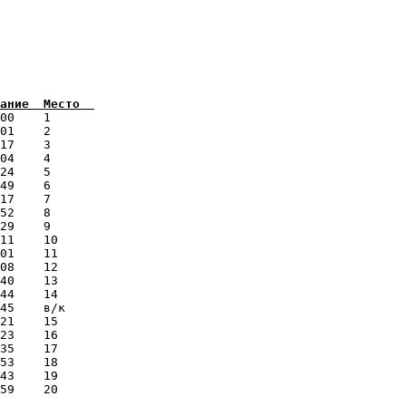
00    1      

01    2      

17    3      

04    4      

24    5      

49    6      

17    7      

52    8      

29    9      

11    10     

01    11     

08    12     

40    13     

44    14     

45    в/к    

21    15     

23    16     

35    17     

53    18     

43    19     

59    20     
