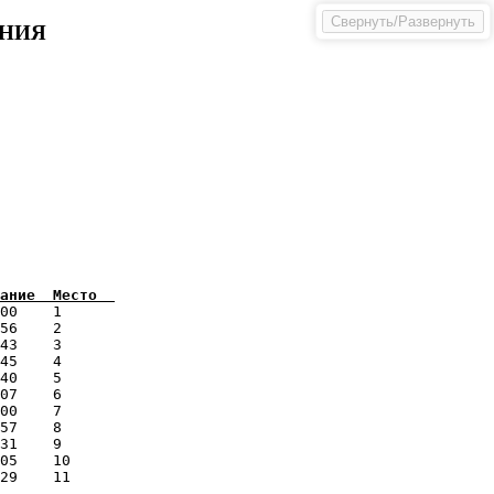
Свернуть/Развернуть
АНИЯ
00    1      

56    2      

43    3      

45    4      

40    5      

07    6      

00    7      

57    8      

31    9      

05    10     

29    11     

             
