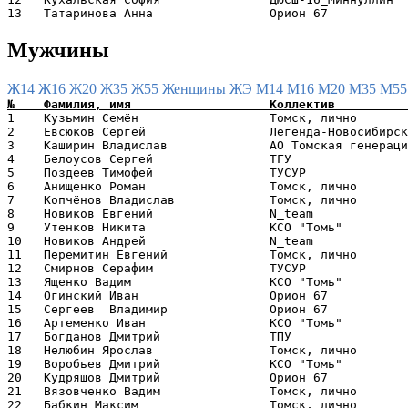
Мужчины
Ж14
Ж16
Ж20
Ж35
Ж55
Женщины
ЖЭ
М14
М16
М20
М35
М5
1    Кузьмин Семён                  Томск, лично       
2    Евсюков Сергей                 Легенда-Новосибирск
3    Каширин Владислав              АО Томская генераци
4    Белоусов Сергей                ТГУ                
5    Поздеев Тимофей                ТУСУР              
6    Анищенко Роман                 Томск, лично       
7    Копчёнов Владислав             Томск, лично       
8    Новиков Евгений                N_team             
9    Утенков Никита                 КСО "Томь"         
10   Новиков Андрей                 N_team             
11   Перемитин Евгений              Томск, лично       
12   Смирнов Серафим                ТУСУР              
13   Ященко Вадим                   КСО "Томь"         
14   Огинский Иван                  Орион 67           
15   Сергеев  Владимир              Орион 67           
16   Артеменко Иван                 КСО "Томь"         
17   Богданов Дмитрий               ТПУ                
18   Нелюбин Ярослав                Томск, лично       
19   Воробьев Дмитрий               КСО "Томь"         
20   Кудряшов Дмитрий               Орион 67           
21   Вязовченко Вадим               Томск, лично       