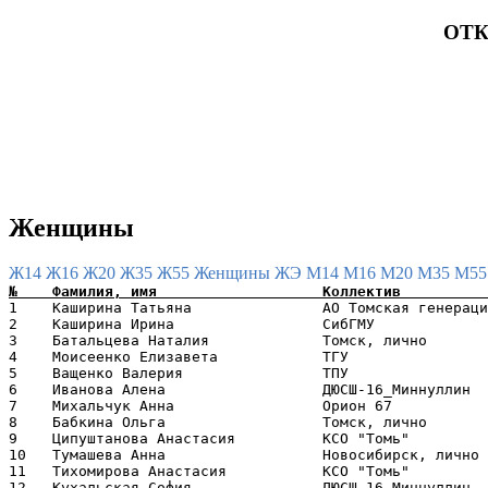
ОТК
Женщины
Ж14
Ж16
Ж20
Ж35
Ж55
Женщины
ЖЭ
М14
М16
М20
М35
М5
1    Каширина Татьяна               АО Томская генераци
2    Каширина Ирина                 CибГМУ             
3    Батальцева Наталия             Томск, лично       
4    Моисеенко Елизавета            ТГУ                
5    Ващенко Валерия                ТПУ                
6    Иванова Алена                  ДЮСШ-16_Миннуллин  
7    Михальчук Анна                 Орион 67           
8    Бабкина Ольга                  Томск, лично       
9    Ципуштанова Анастасия          КСО "Томь"         
10   Тумашева Анна                  Новосибирск, лично 
11   Тихомирова Анастасия           КСО "Томь"         
12   Кухальская София               ДЮСШ-16_Миннуллин  