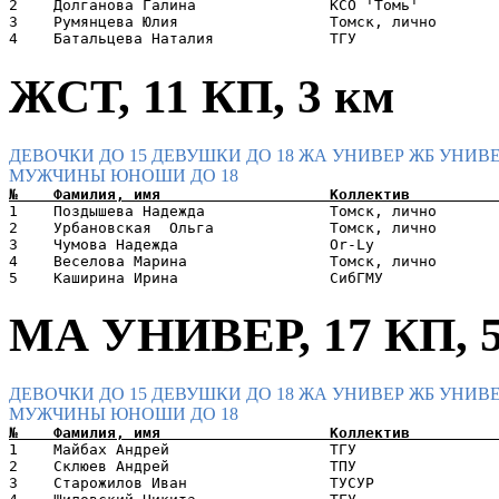
2    Долганова Галина               КСО 'Томь'         
3    Румянцева Юлия                 Томск, лично       
ЖСТ, 11 КП, 3 км
ДЕВОЧКИ ДО 15
ДЕВУШКИ ДО 18
ЖА УНИВЕР
ЖБ УНИВ
МУЖЧИНЫ
ЮНОШИ ДО 18
1    Поздышева Надежда              Томск, лично       
2    Урбановская  Ольга             Томск, лично       
3    Чумова Надежда                 Or-Ly              
4    Веселова Марина                Томск, лично       
МА УНИВЕР, 17 КП, 
ДЕВОЧКИ ДО 15
ДЕВУШКИ ДО 18
ЖА УНИВЕР
ЖБ УНИВ
МУЖЧИНЫ
ЮНОШИ ДО 18
1    Майбах Андрей                  ТГУ                
2    Склюев Андрей                  ТПУ                
3    Старожилов Иван                ТУСУР              