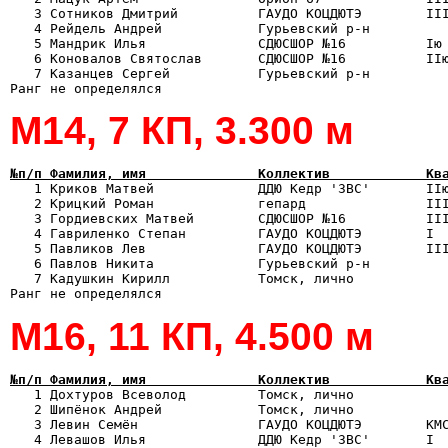
   3 Сотников Дмитрий          ГАУДО КОЦДЮТЭ        III
   4 Рейдель Андрей            Гурьевский р-н          
   5 Мандрик Илья              СДЮСШОР №16          Iю 
   6 Коновалов Святослав       СДЮСШОР №16          IIю
   7 Казанцев Сергей           Гурьевский р-н          
М14, 7 КП, 3.300 м
№п/п Фамилия, имя              Коллектив            Кв

   1 Криков Матвей             ДДЮ Кедр '3ВС'       II
   2 Крицкий Роман             гепард               III
   3 Гордиевских Матвей        СДЮСШОР №16          III
   4 Гавриленко Степан         ГАУДО КОЦДЮТЭ        I  
   5 Павликов Лев              ГАУДО КОЦДЮТЭ        III
   6 Павлов Никита             Гурьевский р-н          
   7 Кадушкин Кирилл           Томск, лично            
М16, 11 КП, 4.500 м
№п/п Фамилия, имя              Коллектив            Кв

   1 Дохтуров Всеволод         Томск, лично           
   2 Шипёнок Андрей            Томск, лично            
   3 Левин Семён               ГАУДО КОЦДЮТЭ        КМС
   4 Левашов Илья              ДДЮ Кедр '3ВС'       I  