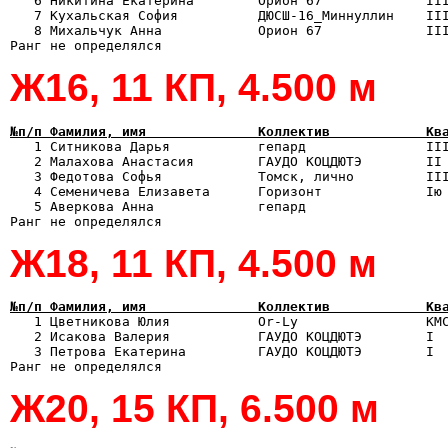
   6 Никитина Екатерина        Орион 67             III
   7 Кухальская София          ДЮСШ-16_Миннуллин    III
   8 Михальчук Анна            Орион 67             III
Ж16, 11 КП, 4.500 м
№п/п Фамилия, имя              Коллектив            Кв

   1 Ситникова Дарья           гепард               II
   2 Малахова Анастасия        ГАУДО КОЦДЮТЭ        II 
   3 Федотова Софья            Томск, лично         III
   4 Семеничева Елизавета      Горизонт             Iю 
   5 Аверкова Анна             гепард                  
Ж18, 11 КП, 4.500 м
№п/п Фамилия, имя              Коллектив            Кв

   1 Цветникова Юлия           Or-Ly                КМ
   2 Исакова Валерия           ГАУДО КОЦДЮТЭ        I  
   3 Петрова Екатерина         ГАУДО КОЦДЮТЭ        I  
Ж20, 15 КП, 6.500 м