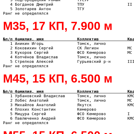
   4 Богданов Дмитрий          ТПУ                  II 
   5 Золотарев Антон           ТГУ                     
М35, 17 КП, 7.900 м
№п/п Фамилия, имя              Коллектив            Кв

   1 Аникин Игорь              Томск, лично           
   2 Коковихин Сергей          СК Легион            МС 
   3 Кукоров Сергей            ФСО Кемерово         МС 
   4 Копчёнов Владислав        Томск, лично            
   5 Стрелков Алексей          Гурьевский р-н       III
М45, 15 КП, 6.500 м
№п/п Фамилия, имя              Коллектив            Кв

   1 Урбановский Владислав     Томск, лично         КМ
   2 Лобес Анатолий            Томск, лично         МС 
   3 Михайлов Анатолий         Якутск               КМС
   4 Плохих Константин         Кемерово                
   5 Мицура Сергей             ФСО Кемерово         I  
   6 Павлюченко Андрей         ФСО Кемерово         КМС