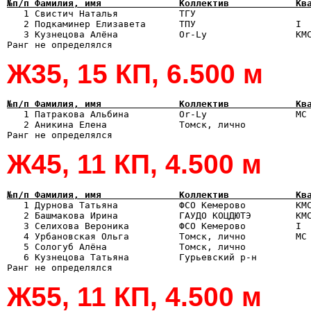
№п/п Фамилия, имя              Коллектив            Кв

   1 Свистич Наталья           ТГУ                    
   2 Подкаминер Елизавета      ТПУ                  I  
   3 Кузнецова Алёна           Or-Ly                КМС
Ж35, 15 КП, 6.500 м
№п/п Фамилия, имя              Коллектив            Кв

   1 Патракова Альбина         Or-Ly                МС
   2 Аникина Елена             Томск, лично            
Ж45, 11 КП, 4.500 м
№п/п Фамилия, имя              Коллектив            Кв

   1 Дурнова Татьяна           ФСО Кемерово         КМ
   2 Башмакова Ирина           ГАУДО КОЦДЮТЭ        КМС
   3 Селихова Вероника         ФСО Кемерово         I  
   4 Урбановская Ольга         Томск, лично         МС 
   5 Сологуб Алёна             Томск, лично            
   6 Кузнецова Татьяна         Гурьевский р-н          
Ж55, 11 КП, 4.500 м