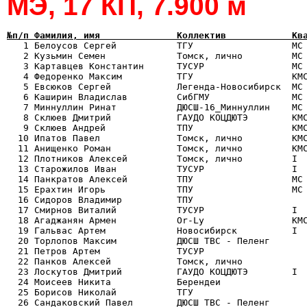
МЭ, 17 КП, 7.900 м
№п/п Фамилия, имя              Коллектив            Кв

   1 Белоусов Сергей           ТГУ                  МС
   2 Кузьмин Семен             Томск, лично         МС 
   3 Картавцев Константин      ТУСУР                МС 
   4 Федоренко Максим          ТГУ                  КМС
   5 Евсюков Сергей            Легенда-Новосибирск  МС 
   6 Каширин Владислав         CибГМУ               МС 
   7 Миннуллин Ринат           ДЮСШ-16_Миннуллин    МС 
   8 Склюев Дмитрий            ГАУДО КОЦДЮТЭ        КМС
   9 Склюев Андрей             ТПУ                  КМС
  10 Ипатов Павел              Томск, лично         КМС
  11 Анищенко Роман            Томск, лично         КМС
  12 Плотников Алексей         Томск, лично         I  
  13 Старожилов Иван           ТУСУР                I  
  14 Панкратов Алексей         ТПУ                  МС 
  15 Ерахтин Игорь             ТПУ                  МС 
  16 Сидоров Владимир          ТПУ                     
  17 Смирнов Виталий           ТУСУР                I  
  18 Агаджанян Армен           Or-Ly                КМС
  19 Гальвас Артем             Новосибирск          I  
  20 Торлопов Максим           ДЮСШ ТВС - Пеленг       
  21 Петров Артем              ТУСУР                   
  22 Панков Алексей            Томск, лично            
  23 Лоскутов Дмитрий          ГАУДО КОЦДЮТЭ        I  
  24 Моисеев Никита            Берендеи                
  25 Борисов Николай           ТГУ                     
  26 Сандаковский Павел        ДЮСШ ТВС - Пеленг       