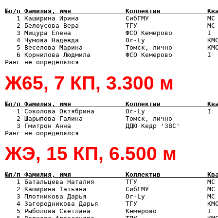
№п/п Фамилия, имя              Коллектив            Кв

   1 Каширина Ирина            CибГМУ               МС
   2 Белоусова Вера            ТГУ                  МС 
   3 Мицура Елена              ФСО Кемерово         I  
   4 Чумова Надежда            Or-Ly                КМС
   5 Веселова Марина           Томск, лично         КМС
   6 Корнилова Людмила         ФСО Кемерово         I  
Ж65, 7 КП, 3.300 м
№п/п Фамилия, имя              Коллектив            Кв

   1 Соколова Октябрина        Or-Ly                I 
   2 Шарыпова Галина           Томск, лично            
   3 Гмитрон Анна              ДДЮ Кедр '3ВС'          
ЖЭ, 15 КП, 6.500 м
№п/п Фамилия, имя              Коллектив            Кв

   1 Батальцева Наталия        ТГУ                  МС
   2 Каширина Татьяна          CибГМУ               МС 
   3 Плотникова Дарья          Or-Ly                МС 
   4 Загородникова Дарья       ТГУ                  КМС
   5 Рыболова Светлана         Кемерово             I  