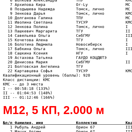
   6 Волкова Александра        ТПУ                  КМС
   7 Архипова Кира             Or-Ly                МС 
   8 Поздышева Надежда         Томск, лично         МС 
   9 Зенкова Дарья             Томск, лично         КМС
  10 Долганова Галина          ТПУ                  МС 
  11 Иволина Светлана          ТУСУР                КМС
  12 Зенкова Полина            Томск, лично         I  
  13 Пашкевич Маргарита        ТГУ                  II 
  14 Савельева Ольга           CибГМУ               III
  15 Кочетова Алена            ТГУ                  I  
  16 Болотина Людмила          Новосибирск          I  
  17 Бабкина Ольга             Томск, лично         III
  18 Сашкина Ксения            НГУ                  I  
  19 Астахова Татьяна          ГАУДО КОЦДЮТЭ           
  20 Денисова Мария            CибГМУ               II 
  21 Болтовская Ангелина       ТГУ                     
  22 Картавцева Софья          ТУСУР                КМС
Квалификационный уровень (баллы): 920

Класс дистанции: КМС

КМС -- до 3 места 

I -- 00:58:18 (133%) 

II -- 01:04:53 (148%) 

М12, 5 КП, 2.000 м
№п/п Фамилия, имя              Коллектив            Кв

   1 Рыбуль Андрей             Орион 67             II
   2 Мацук Артем               Орион 67             III