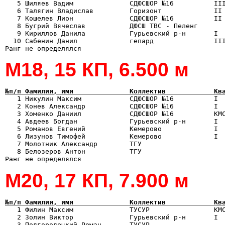
   5 Шиляев Вадим              СДЮСШОР №16          III
   6 Талягин Владислав         Горизонт             II 
   7 Кошелев Лион              СДЮСШОР №16          II 
   8 Бугрий Вячеслав           ДЮСШ ТВС - Пеленг       
   9 Кириллов Данила           Гурьевский р-н       I  
  10 Сабенин Данил             гепард               III
М18, 15 КП, 6.500 м
№п/п Фамилия, имя              Коллектив            Кв

   1 Никулин Максим            СДЮСШОР №16          I 
   2 Конев Александр           СДЮСШОР №16          I  
   3 Хоменко Даниил            СДЮСШОР №16          КМС
   4 Авдеев Богдан             Гурьевский р-н       I  
   5 Романов Евгений           Кемерово             I  
   6 Лизунов Тимофей           Кемерово             I  
   7 Молотник Александр        ТГУ                     
   8 Белозеров Антон           ТГУ                     
М20, 17 КП, 7.900 м
№п/п Фамилия, имя              Коллектив            Кв

   1 Филин Максим              ТУСУР                КМ
   2 Золин Виктор              Гурьевский р-н       I  
   3 Подгородецкий Роман       ТУСУР                   