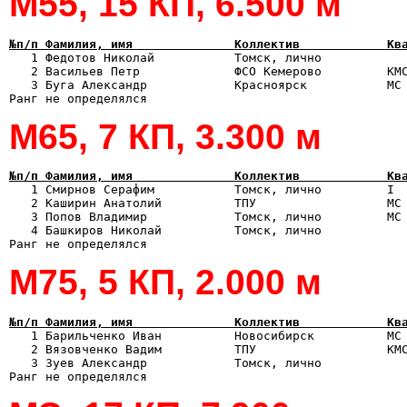
М55, 15 КП, 6.500 м
№п/п Фамилия, имя              Коллектив            Кв

   1 Федотов Николай           Томск, лично           
   2 Васильев Петр             ФСО Кемерово         КМС
   3 Буга Александр            Красноярск           МС 
М65, 7 КП, 3.300 м
№п/п Фамилия, имя              Коллектив            Кв

   1 Смирнов Серафим           Томск, лично         I 
   2 Каширин Анатолий          ТПУ                  МС 
   3 Попов Владимир            Томск, лично         МС 
   4 Башкиров Николай          Томск, лично            
М75, 5 КП, 2.000 м
№п/п Фамилия, имя              Коллектив            Кв

   1 Барильченко Иван          Новосибирск          МС
   2 Вязовченко Вадим          ТПУ                  КМС
   3 Зуев Александр            Томск, лично            