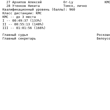
  27 Архипов Алексей           Or-Ly                КМС
  28 Утенков Никита            Томск, лично            
Квалификационный уровень (баллы): 960

Класс дистанции: КМС

КМС -- до 3 места 

I -- 00:49:37 (133%) 

II -- 00:55:13 (148%) 

Главный судья                                   Роскошн
Главный секретарь                               Белоус