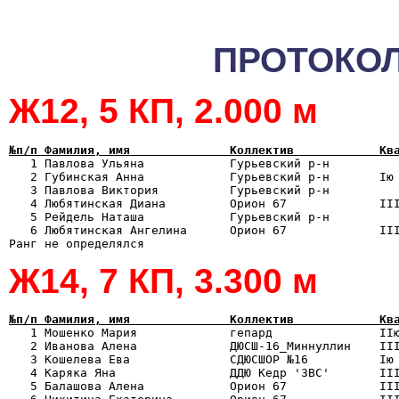
ПРОТОКОЛ
Ж12, 5 КП, 2.000 м
№п/п Фамилия, имя              Коллектив            Кв

   1 Павлова Ульяна            Гурьевский р-н         
   2 Губинская Анна            Гурьевский р-н       Iю 
   3 Павлова Виктория          Гурьевский р-н          
   4 Любятинская Диана         Орион 67             III
   5 Рейдель Наташа            Гурьевский р-н          
   6 Любятинская Ангелина      Орион 67             III
Ж14, 7 КП, 3.300 м
№п/п Фамилия, имя              Коллектив            Кв

   1 Мошенко Мария             гепард               II
   2 Иванова Алена             ДЮСШ-16_Миннуллин    III
   3 Кошелева Ева              СДЮСШОР №16          Iю 
   4 Каряка Яна                ДДЮ Кедр '3ВС'       III
   5 Балашова Алена            Орион 67             III