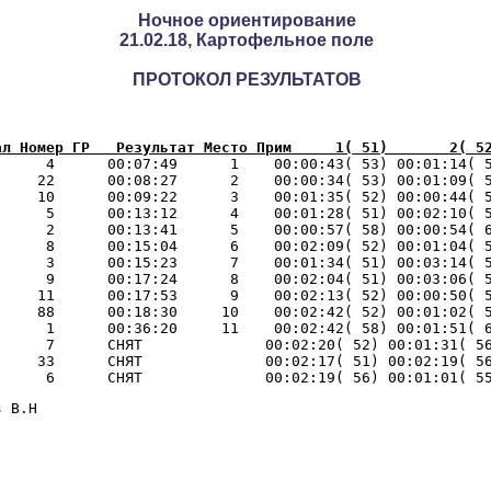
Ночное ориентирование
21.02.18, Картофельное поле
ПРОТОКОЛ РЕЗУЛЬТАТОВ
ал Номер ГР   Результат Место Прим     1( 51)       2( 5
      4      00:07:49      1    00:00:43( 53) 00:01:14( 
    22      00:08:27      2    00:00:34( 53) 00:01:09( 5
    10      00:09:22      3    00:01:35( 52) 00:00:44( 5
     5      00:13:12      4    00:01:28( 51) 00:02:10( 5
     2      00:13:41      5    00:00:57( 58) 00:00:54( 6
     8      00:15:04      6    00:02:09( 52) 00:01:04( 5
     3      00:15:23      7    00:01:34( 51) 00:03:14( 5
     9      00:17:24      8    00:02:04( 51) 00:03:06( 5
    11      00:17:53      9    00:02:13( 52) 00:00:50( 5
    88      00:18:30     10    00:02:42( 52) 00:01:02( 5
     1      00:36:20     11    00:02:42( 58) 00:01:51( 6
     7      СНЯТ              00:02:20( 52) 00:01:31( 56
    33      СНЯТ              00:02:17( 51) 00:02:19( 56
 В.Н
