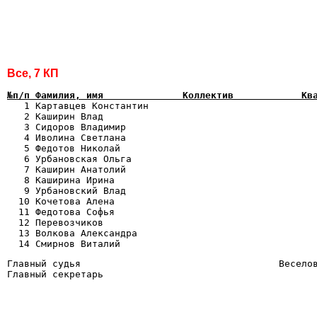
Все, 7 КП
№п/п Фамилия, имя              Коллектив            Кв

   1 Картавцев Константин                             
   2 Каширин Влад                                      
   3 Сидоров Владимир                                  
   4 Иволина Светлана                                  
   5 Федотов Николай                                   
   6 Урбановская Ольга                                 
   7 Каширин Анатолий                                  
   8 Каширина Ирина                                    
   9 Урбановский Влад                                  
  10 Кочетова Алена                                    
  11 Федотова Софья                                    
  12 Перевозчиков                                      
  13 Волкова Александра                                
Главный судья                                   Веселов
Главный секретарь                               